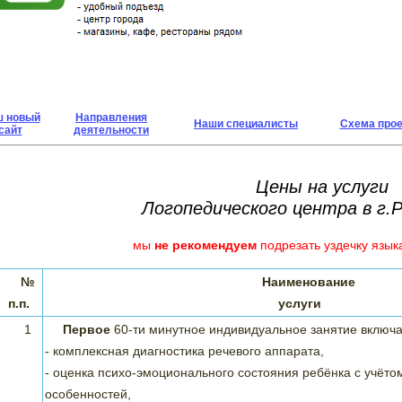
 новый
Направления
Наши специалисты
Схема про
сайт
деятельности
Цены на услуги
Логопедического центра в г.
мы
не рекомендуем
подрезать уздечку язык
№
Наименование
п.п.
услуги
1
Первое
60-ти минутное индивидуальное занятие включ
- комплексная диагностика речевого аппарата,
- оценка психо-эмоционального состояния ребёнка с учёто
особенностей,