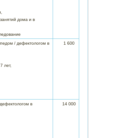
,
занятий дома и в
следование
опедом / дефектологом в
1 600
7 лет,
/дефектологом в
14 000