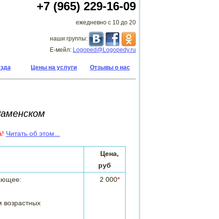
+7 (965) 229-16-09
ежедневно с 10 до 20
наши группы:
Е-мейл:
Logoped@Logopedy.ru
езда
Цены на услуги
Отзывы о нас
Раменском
а!
Читать об этом...
Цена,
руб
ающее:
2 000
*
м возрастных