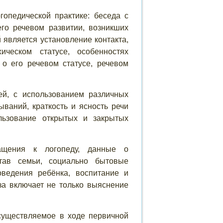
опедической практике: беседа с
го речевом развитии, возникших
 является установление контакта,
ическом статусе, особенностях
о его речевом статусе, речевом
ей, с использованием различных
ываний, краткость и ясность речи
ользование открытых и закрытых
ащения к логопеду, данные о
став семьи, социально бытовые
оведения ребёнка, воспитание и
за включает не только выяснение
осуществляемое в ходе первичной