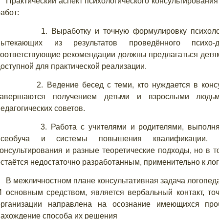
Практический аспект психологического консультировани
абот:
1. Выработку и точную формулировку психолого-
вытекающих из результатов проведённого психо-ди
соответствующие рекомендации должны предлагаться детям
доступной для практической реализации.
2. Ведение бесед с теми, кто нуждается в консул
завершаются получением детьми и взрослыми людьм
едагогических советов.
3. Работа с учителями и родителями, выполняем
всеобуча и системы повышения квалификации.
Су
консультирования и разные теоретические подходы, но в т
остаётся недостаточно разработанным, применительно к лог
В межличностном плане консультативная задача логопеда 
И основным средством, является вербальный контакт, точ
организации направлена на осознание имеющихся про
нахождение способа их решения