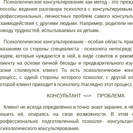
Психологическое консультирование как метод - это пре
способы ведения разговора психолога с консультируемым.
профессиональных, личностных проблем самого консульти
взаимодействия с другими людьми. Например, родители не
поводу трудностей, испытываемых их детьми.
Психологическое консультирование - особая область прак
оказанием со стороны специалиста - психолога непосред
людям, которые нуждаются в ней, в виде советов и реко
клиенту на основе личной беседы и предварительного изу
жизни столкнулся клиент. То есть психологическое кон
процесс, с одной стороны которого психолог, с другой к
оторой клиент приходит к психологу. Наглядно этот процес
КОНСУЛЬТАНТ
<
=
>
ПРОБЛЕМА
Клиент не всегда определённо и точно знает заранее, в ч
решить её, опираясь на свои возможности. В этом
профессионально подготовленный психолог- консультан
психологического консультирования.