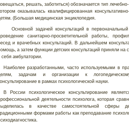
совещаться, решать, заботиться) обозначается тип лечебно
котором оказывалась квалифицированная консультативн
детям. (Большая медицинская энциклопедия.
Основной задачей консультаций в первоначальны
проведение санитарно-просветительной работы, профил
бесед и врачебных консультаций. В дальнейшем консульт
помощь, а затем функции детских консультаций приняли на 
в себя амбулатории.
Наиболее разработанными, часто используемыми в пра
целям, задачам и организации к логопедическом
консультирование в рамках психологической науки.
В России психологическое консультирование являетс
профессиональной деятельности психолога, которая срав
выделилась в качестве самостоятельной сферы д
традиционными формами работы как преподавание психолог
психодиагностика.