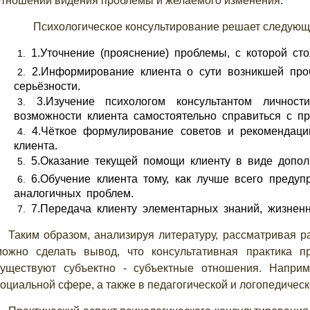
отношении видения проблемы и желаемого изменения.
Психологическое консультирование решает следующи
1.
Уточнение (прояснение) проблемы, с которой сто
2.
Информирование клиента о сути возникшей про
серьёзности.
3.
Изучение психологом консультантом личнос
возможности клиента самостоятельно справиться с пр
4.
Чёткое формулирование советов и рекомендац
клиента.
5.
Оказание текущей помощи клиенту в виде дополн
6.
Обучение клиента тому, как лучше всего предуп
аналогичных проблем.
7.
Передача клиенту элементарных знаний, жизнен
Таким образом, анализируя литературу, рассматривая р
можно сделать вывод, что консультативная практика п
существуют субъектно - субъектные отношения. Наприм
оциальной сфере, а также в педагогической и логопедическ