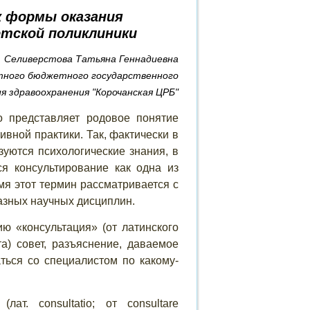
к формы оказания
етской поликлиники
Селиверстова Татьяна Геннадиевна
тного бюджетного государственного
я здравоохранения "Корочанская ЦРБ"
о представляет родовое понятие
ивной практики. Так, фактически в
зуются психологические знания, в
я консультирование как одна из
я этот термин рассматривается с
азных научных дисциплин.
ю «консультация» (от латинского
) совет, разъяснение, даваемое
аться со специалистом по какому-
 (лат.
consultatio
; от
consultare