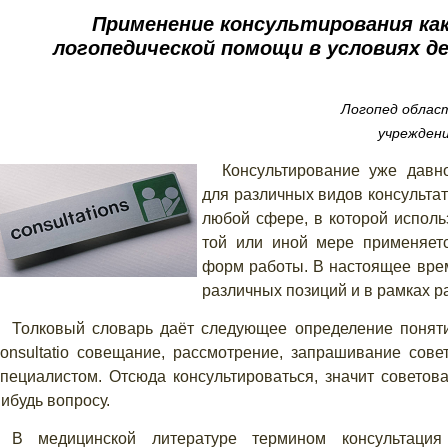
Применение консультирования ка
логопедической помощи в условиях д
Логопед облас
учреждени
Консультирование уже давн
для различных видов консультат
любой сфере, в которой исполь
той или иной мере применяетс
форм работы. В настоящее врем
различных позиций и в рамках р
Толковый словарь даёт следующее определение поняти
onsultatio
совещание, рассмотрение, запрашивание совета
специалистом. Отсюда консультироваться, значит советов
ибудь вопросу.
В медицинской литературе термином консультация