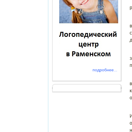
р
п
подробнее...