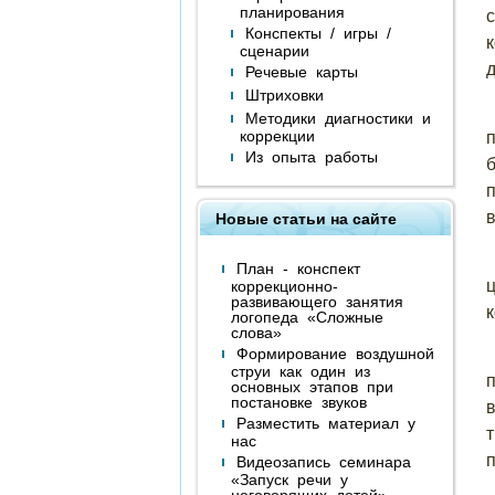
планирования
Конспекты / игры /
сценарии
Речевые карты
Штриховки
Методики диагностики и
коррекции
Из опыта работы
Новые статьи на сайте
План - конспект
коррекционно-
развивающего занятия
логопеда «Сложные
слова»
Формирование воздушной
струи как один из
основных этапов при
постановке звуков
Разместить материал у
нас
Видеозапись семинара
«Запуск речи у
неговорящих детей»