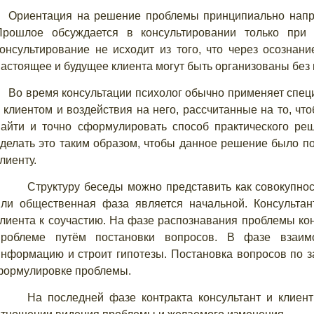
Ориентация на решение проблемы принципиально напр
Прошлое обсуждается в консультировании только при
консультирование не исходит из того, что через осозна
настоящее и будущее клиента могут быть организованы без
Во время консультации психолог обычно применяет спе
с клиентом и воздействия на него, рассчитанные на то, чт
найти и точно сформулировать способ практического ре
сделать это таким образом, чтобы данное решение было п
лиенту.
Структуру беседы можно представить как совокупно
или общественная фаза является начальной. Консультант
клиента к соучастию. На фазе распознавания проблемы кон
проблеме путём постановки вопросов. В фазе взаимо
информацию и строит гипотезы. Постановка вопросов по з
формулировке проблемы.
На последней фазе контракта консультант и клиен