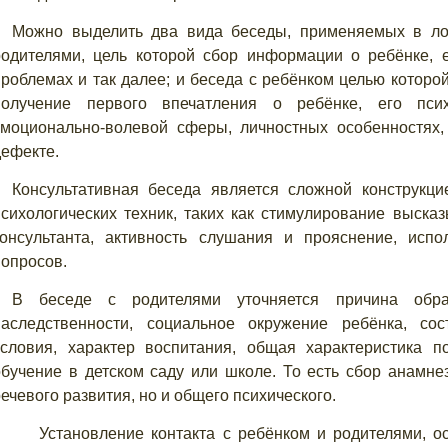
Можно выделить два вида беседы, применяемых в лог
родителями, цель которой сбор информации о ребёнке, е
проблемах и так далее; и беседа с ребёнком целью которой
получение первого впечатления о ребёнке, его псих
эмоционально-волевой сферы, личностных особенностях, 
дефекте.
Консультативная беседа является сложной конструкци
психологических техник, таких как стимулирование высказ
консультанта, активность слушания и прояснение, исп
вопросов.
В беседе с родителями уточняется причина обр
наследственности, социальное окружение ребёнка, со
условия, характер воспитания, общая характеристика п
обучение в детском саду или школе. То есть сбор анамне
ечевого развития, но и общего психического.
Установление контакта с ребёнком и родителями, 